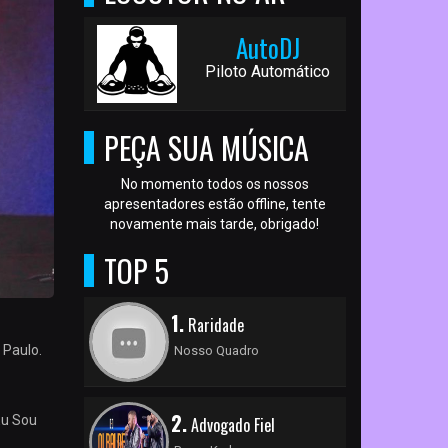
AutoDJ
Piloto Automático
PEÇA SUA MÚSICA
No momento todos os nossos
apresentadores estão offline, tente
novamente mais tarde, obrigado!
TOP 5
1.
Raridade
 Paulo.
Nosso Quadro
2.
Eu Sou
Advogado Fiel